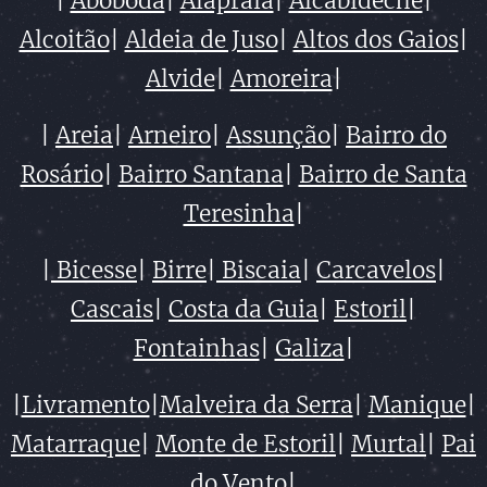
|
Abóboda
|
Alapraia
|
Alcabideche
|
Alcoitão
|
Aldeia de Juso
|
Altos dos Gaios
|
Alvide
|
Amoreira
|
|
Areia
|
Arneiro
|
Assunção
|
Bairro do
Rosário
|
Bairro Santana
|
Bairro de Santa
Teresinha
|
|
Bicesse
|
Birre
|
Biscaia
|
Carcavelos
|
Cascais
|
Costa da Guia
|
Estoril
|
Fontainhas
|
Galiza
|
|
Livramento
|
Malveira da Serra
|
Manique
|
Matarraque
|
Monte de Estoril
|
Murtal
|
Pai
do Vento
|