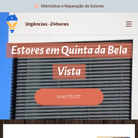
Eletricistas e Reparação de Estores
Urgências -24horas
Estores em Quinta da Bela
Vista
914075377