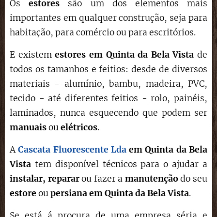
Os
estores
são um dos elementos mais
importantes em qualquer construção, seja para
habitação, para comércio ou para escritórios.
E existem
estores em Quinta da Bela Vista
de
todos os tamanhos e feitios: desde de diversos
materiais - alumínio, bambu, madeira, PVC,
tecido - até diferentes feitios - rolo, painéis,
laminados, nunca esquecendo que podem ser
manuais
ou
elétricos
.
A
Cascata Fluorescente Lda
em Quinta da Bela
Vista
tem disponível técnicos para o ajudar a
instalar,
reparar
ou fazer a
manutenção
do seu
estore
ou
persiana em Quinta da Bela Vista
.
Se está á procura de uma empresa séria e