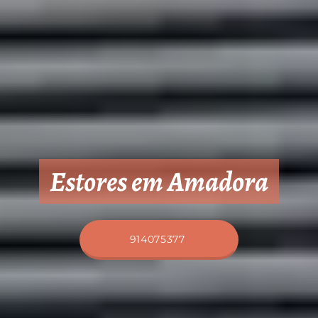
Estores em Amadora
914075377