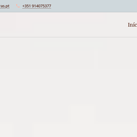
as.pt
+351 914075377
Iníc