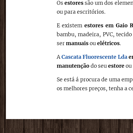
Os
estores
são um dos element
ou para escritórios.
E existem
estores em Gaio 
bambu, madeira, PVC, tecido 
ser
manuais
ou
elétricos
.
A
Cascata Fluorescente Lda
e
manutenção
do seu
estore
ou
Se está á procura de uma empr
os melhores preços, tenha a c