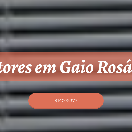
tores em Gaio Rosá
914075377