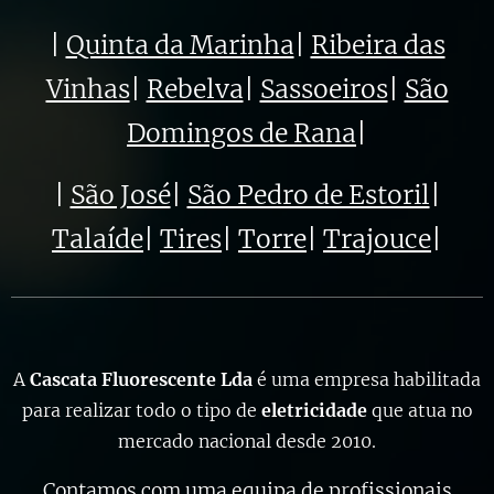
|
Quinta da Marinha
|
Ribeira das
Vinhas
|
Rebelva
|
Sassoeiros
|
São
Domingos de Rana
|
|
São José
|
São Pedro de Estoril
|
Talaíde
|
Tires
|
Torre
|
Trajouce
|
A
Cascata Fluorescente Lda
é uma empresa habilitada
para realizar todo o tipo de
eletricidade
que atua no
mercado nacional desde 2010.
Contamos com uma equipa de profissionais