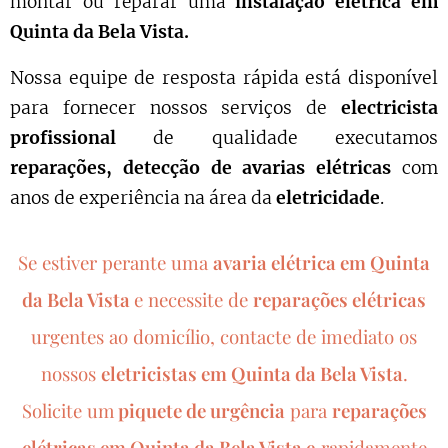
montar ou reparar uma
instalação elétrica em
Quinta da Bela Vista.
Nossa equipe de resposta rápida está disponível
para fornecer nossos serviços de
electricista
profissional
de qualidade executamos
reparações, detecção de avarias elétricas
com
anos de experiência na área da
eletricidade
.
Se estiver perante uma
avaria elétrica em Quinta
da Bela Vista
e necessite de
reparações elétricas
urgentes ao domicílio, contacte de imediato os
nossos
eletricistas em Quinta da Bela Vista
.
Solicite um
piquete de urgência
para
reparações
elétricas em
Quinta da Bela Vista e
rapidamente