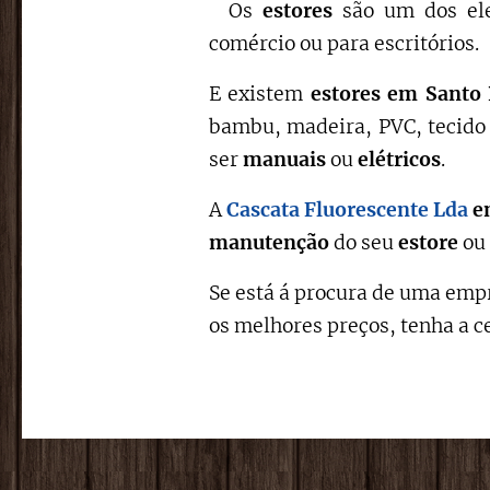
Os
estores
são um dos ele
comércio ou para escritórios.
E existem
estores em Santo
bambu, madeira, PVC, tecido 
ser
manuais
ou
elétricos
.
A
Cascata Fluorescente Lda
e
manutenção
do seu
estore
ou
Se está á procura de uma empr
os melhores preços, tenha a c