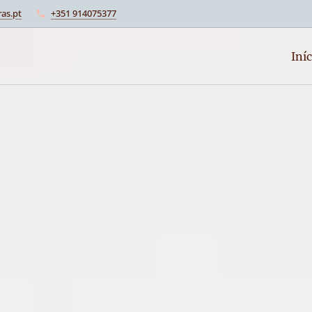
as.pt
+351 914075377
Iníc