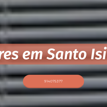
res em Santo Is
914075377