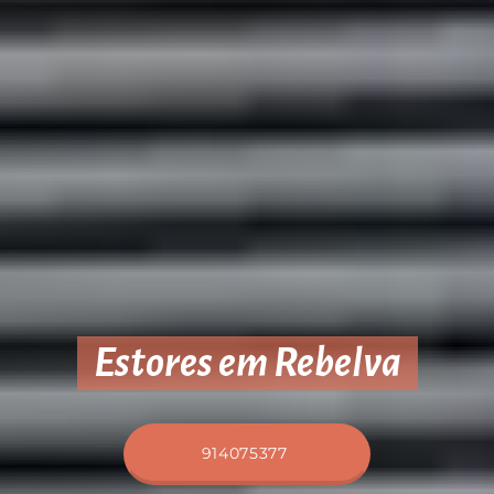
Estores em Rebelva
914075377