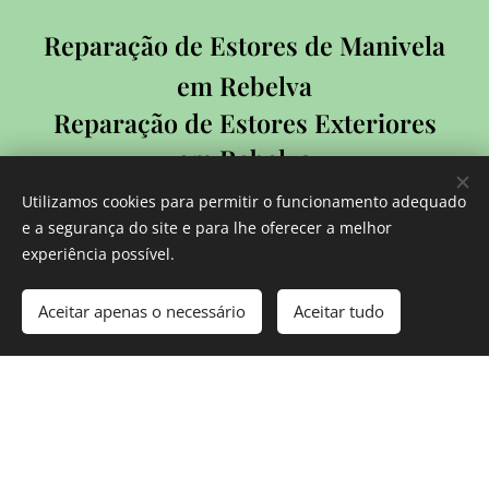
Reparação de Estores de Manivela
em Rebelva
Reparação de Estores Exteriores
em Rebelva
Reparação de Estores Interiores
Utilizamos cookies para permitir o funcionamento adequado
em Rebelva
e a segurança do site e para lhe oferecer a melhor
experiência possível.
Reparação de Estores de Rolo
em Rebelva
Aceitar apenas o necessário
Aceitar tudo
Reparação de Estores em Rebelva
Arranjo de Estores em Rebelva
Instalação de Estores em Rebelva
Reparação de Estores Elétricos
em Rebelva