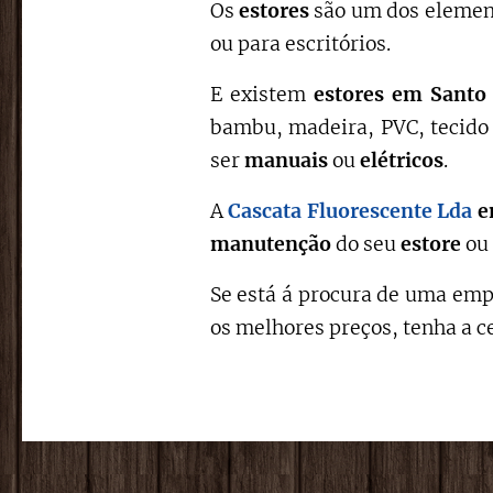
Os
estores
são um dos element
ou para escritórios.
E existem
estores em Sant
bambu, madeira, PVC, tecido 
ser
manuais
ou
elétricos
.
A
Cascata Fluorescente Lda
e
manutenção
do seu
estore
ou
Se está á procura de uma empr
os melhores preços, tenha a c