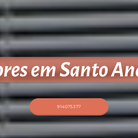
ores em Santo An
914075377