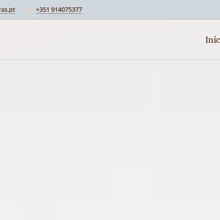
as.pt
+351 914075377
Iníc