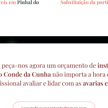
veis em
Pinhal do
Substituição da por
 e peça-nos agora um orçamento de
ins
do Conde da Cunha
não importa a hora o
ssional avaliar e lidar com as
avarias e
cascatafluorescentelda@gmail.com