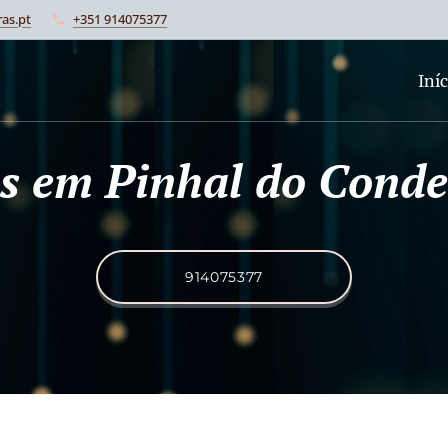
as.pt
+351 914075377
Iníc
tas em Pinhal do Cond
914075377