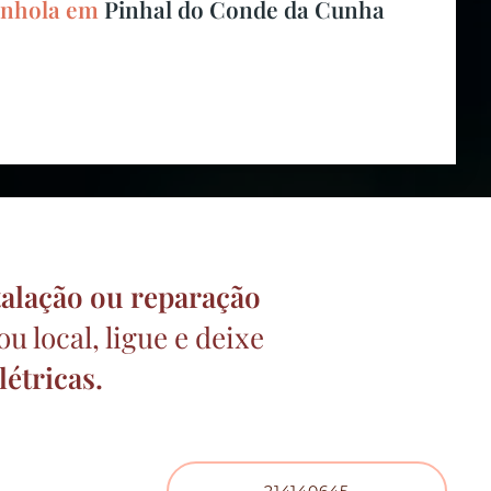
tinhola em
Pinhal do Conde da Cunha
talação ou reparação
u local, ligue e deixe
létricas.
214140645