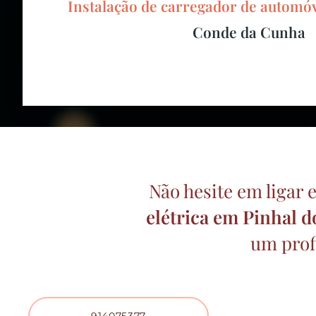
Instalação de carregador de automó
Conde da Cunha
Não hesite em ligar
elétrica
em Pinhal 
um profi
914075377