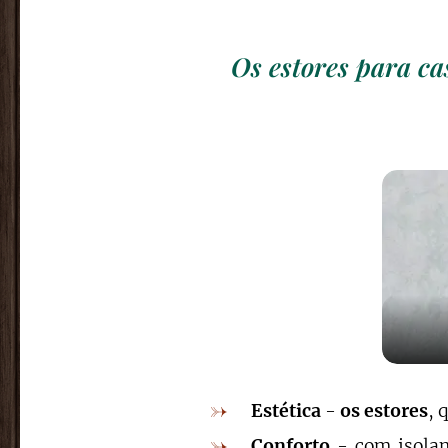
Os estores para ca
Estética
-
os estores
, 
Conforto
- com isolam