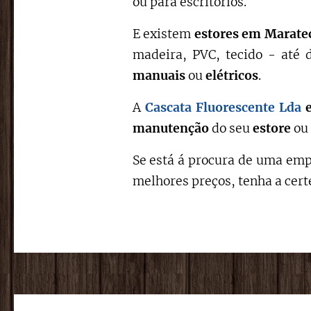
ou para escritórios.
E existem
estores em Marate
madeira, PVC, tecido - até 
manuais
ou
elétricos
.
A
Cascata Fluorescente Lda
manutenção
do seu
estore
ou
Se está á procura de uma emp
melhores preços, tenha a cer