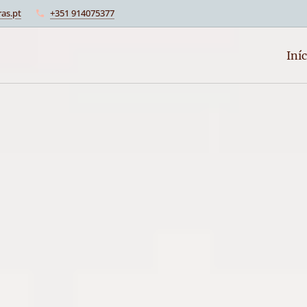
as.pt
+351 914075377
Iníc