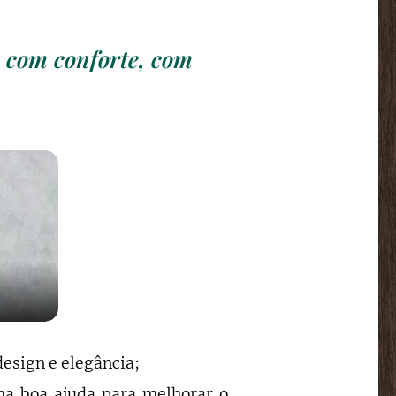
, com conforte, com
design e elegância;
a boa ajuda para melhorar o