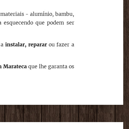
s materiais - alumínio, bambu,
nca esquecendo que podem ser
r a
instalar,
reparar
ou fazer a
m
Marateca
que lhe garanta os