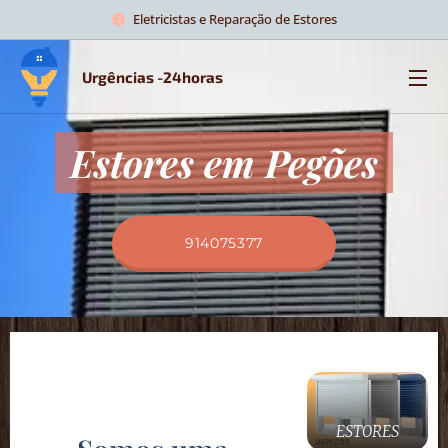
Eletricistas e Reparação de Estores
Urgências -24horas
Estores em Pegões
914075377
ESTORES